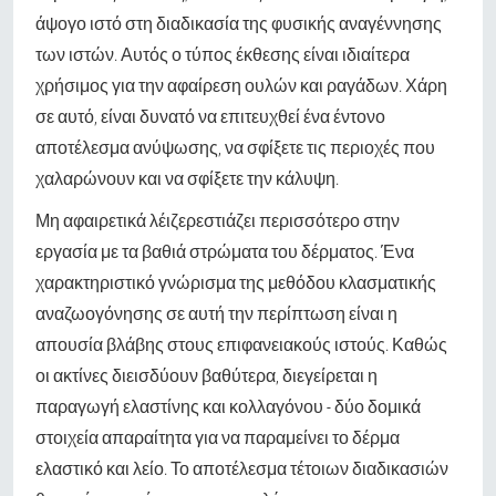
άψογο ιστό στη διαδικασία της φυσικής αναγέννησης
των ιστών. Αυτός ο τύπος έκθεσης είναι ιδιαίτερα
χρήσιμος για την αφαίρεση ουλών και ραγάδων. Χάρη
σε αυτό, είναι δυνατό να επιτευχθεί ένα έντονο
αποτέλεσμα ανύψωσης, να σφίξετε τις περιοχές που
χαλαρώνουν και να σφίξετε την κάλυψη.
Μη αφαιρετικά λέιζερ
εστιάζει περισσότερο στην
εργασία με τα βαθιά στρώματα του δέρματος. Ένα
χαρακτηριστικό γνώρισμα της μεθόδου κλασματικής
αναζωογόνησης σε αυτή την περίπτωση είναι η
απουσία βλάβης στους επιφανειακούς ιστούς. Καθώς
οι ακτίνες διεισδύουν βαθύτερα, διεγείρεται η
παραγωγή ελαστίνης και κολλαγόνου - δύο δομικά
στοιχεία απαραίτητα για να παραμείνει το δέρμα
ελαστικό και λείο. Το αποτέλεσμα τέτοιων διαδικασιών